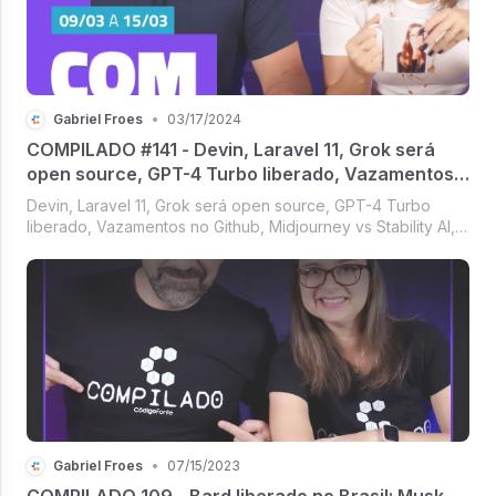
Gabriel Froes
•
03/17/2024
COMPILADO #141 - Devin, Laravel 11, Grok será
open source, GPT-4 Turbo liberado, Vazamentos
no Github, Midjourney vs Stability
Devin, Laravel 11, Grok será open source, GPT-4 Turbo
liberado, Vazamentos no Github, Midjourney vs Stability AI,
Speedometer 3.0 [Compilado #141]
Gabriel Froes
•
07/15/2023
COMPILADO 109 - Bard liberado no Brasil; Musk