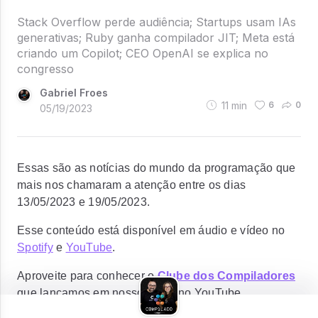
Stack Overflow perde audiência; Startups usam IAs
generativas; Ruby ganha compilador JIT; Meta está
criando um Copilot; CEO OpenAI se explica no
congresso
Gabriel Froes
11
min
6
0
05/19/2023
Essas são as notícias do mundo da programação que
mais nos chamaram a atenção entre os dias
13/05/2023 e 19/05/2023.
Esse conteúdo está disponível em áudio e vídeo no
Spotify
e
YouTube
.
Aproveite para conhecer o
Clube dos Compiladores
que lançamos em nosso canal no YouTube.