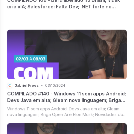
cria xIA; Salesforce: Falta Dev; .NET forte no
mobile; C++ é pop
Gabriel Froes
•
03/10/2024
COMPILADO #140 - Windows 11 sem apps Android;
Devs Java em alta; Gleam nova linguagem; Briga
OpenAI e Elon Musk; Novidades do TS
Windows 11 sem apps Android; Devs Java em alta; Gleam
nova linguagem; Briga Open Aí é Elon Musk; Novidades do
TS [Compilado #140]