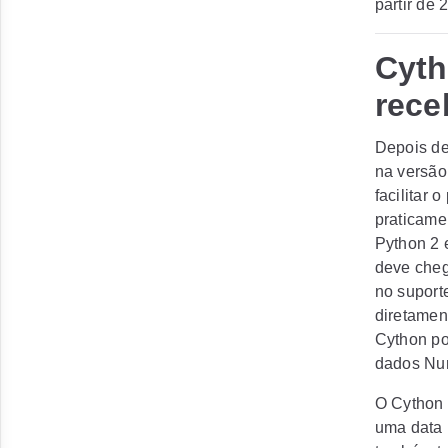
partir de 
Cyth
rece
Depois de
na versão
facilitar
praticame
Python 2 
deve cheg
no suport
diretamen
Cython po
dados Nu
O Cython 
uma data 