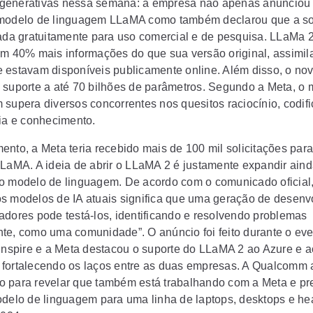
is generativas nessa semana: a empresa não apenas anunciou
 modelo de linguagem LLaMA como também declarou que a s
rada gratuitamente para uso comercial e de pesquisa. LLaMa 2
em 40% mais informações do que sua versão original, assimi
 estavam disponíveis publicamente online. Além disso, o no
 suporte a até 70 bilhões de parâmetros. Segundo a Meta, o
 supera diversos concorrentes nos quesitos raciocínio, codif
cia e conhecimento.
nto, a Meta teria recebido mais de 100 mil solicitações para 
LLaMA. A ideia de abrir o LLaMA 2 é justamente expandir ain
o modelo de linguagem. De acordo com o comunicado oficial, 
s modelos de IA atuais significa que uma geração de desenv
adores pode testá-los, identificando e resolvendo problemas
te, como uma comunidade”. O anúncio foi feito durante o ev
 Inspire e a Meta destacou o suporte do LLaMA 2 ao Azure e a
fortalecendo os laços entre as duas empresas. A Qualcomm 
 para revelar que também está trabalhando com a Meta e pr
odelo de linguagem para uma linha de laptops, desktops e he