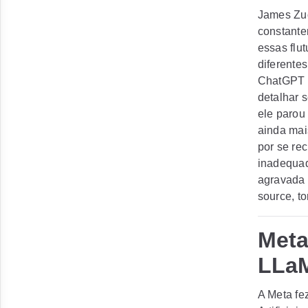
James Zuo
constante
essas flu
diferente
ChatGPT c
detalhar 
ele parou
ainda mai
por se re
inadequad
agravada 
source, t
Meta
LLa
A Meta fe