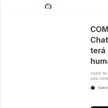
COMP
Chat
terá
hum
Apple te
pela met
Gabri