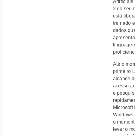
Artificia
2 do seu
está libe
treinado 
dados que
apresenta
linguagem
proficiên
Até o mome
primeiro 
alcance d
acesso ao
e pesquis
rapidamen
Microsoft
Windows, 
o momento
levar o m