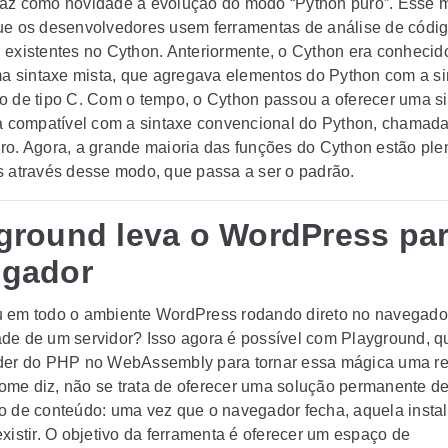
az como novidade a evolução do modo “Python puro”. Esse 
ue os desenvolvedores usem ferramentas de análise de código
 existentes no Cython. Anteriormente, o Cython era conhecid
uma sintaxe mista, que agregava elementos do Python com a s
o de tipo C. Com o tempo, o Cython passou a oferecer uma s
va compatível com a sintaxe convencional do Python, chamad
ro. Agora, a grande maioria das funções do Cython estão pl
s através desse modo, que passa a ser o padrão.
ground leva o WordPress par
egador
 em todo o ambiente WordPress rodando direto no navegado
de de um servidor? Isso agora é possível com Playground, qu
der do PHP no WebAssembly para tornar essa mágica uma re
me diz, não se trata de oferecer uma solução permanente d
o de conteúdo: uma vez que o navegador fecha, aquela insta
xistir. O objetivo da ferramenta é oferecer um espaço de