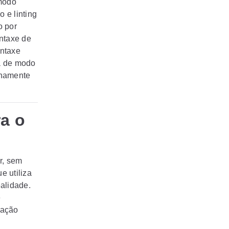
modo
 e linting
o por
intaxe de
intaxe
a de modo
enamente
a o
r, sem
e utiliza
alidade.
e
lação