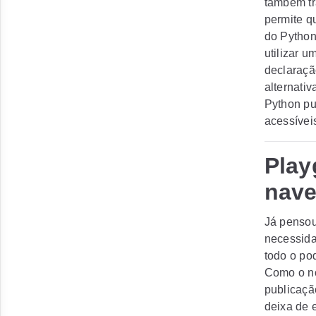
também tr
permite q
do Python
utilizar 
declaraçã
alternati
Python pu
acessívei
Play
nav
Já pensou
necessida
todo o po
Como o no
publicaçã
deixa de e