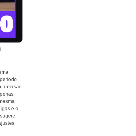
m
 uma
 período
a precisão
apenas
a mesma
igos e o
 sugere
ajustes