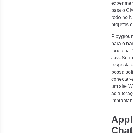
experimen
para o CM
rode no N
projetos 
Playgrou
para o ba
funciona:
JavaScrip
resposta 
possa sol
conectar-s
um site W
as altera
implantar
Appl
Cha