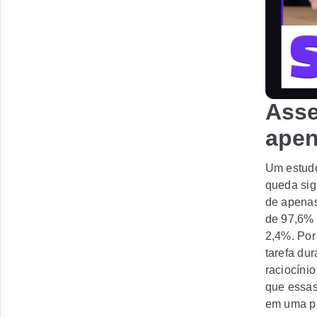
Asse
apen
Um estudo
queda sig
de apenas
de 97,6% 
2,4%. Por
tarefa du
raciocíni
que essas
em uma pa