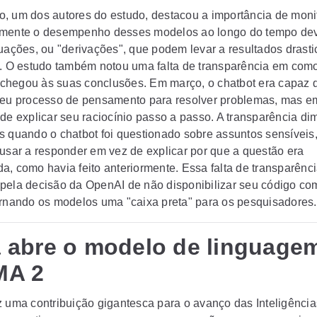
, um dos autores do estudo, destacou a importância de moni
mente o desempenho desses modelos ao longo do tempo dev
tuações, ou "derivações", que podem levar a resultados drast
s. O estudo também notou uma falta de transparência em com
hegou às suas conclusões. Em março, o chatbot era capaz 
seu processo de pensamento para resolver problemas, mas e
 de explicar seu raciocínio passo a passo. A transparência di
s quando o chatbot foi questionado sobre assuntos sensíveis
cusar a responder em vez de explicar por que a questão era
a, como havia feito anteriormente. Essa falta de transparênci
pela decisão da OpenAI de não disponibilizar seu código c
ornando os modelos uma "caixa preta" para os pesquisadores.
 abre o modelo de linguage
MA 2
z uma contribuição gigantesca para o avanço das Inteligência