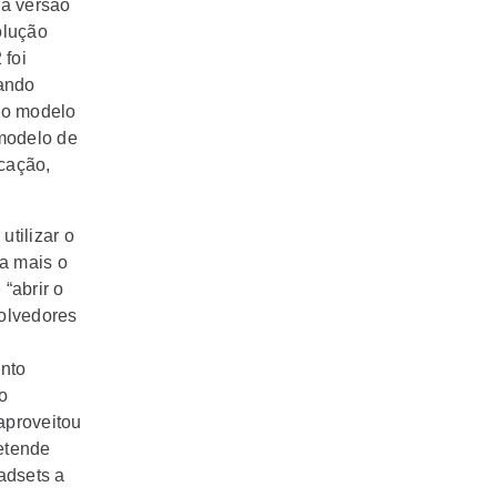
 a versão
olução
 foi
lando
vo modelo
 modelo de
icação,
utilizar o
da mais o
“abrir o
olvedores
ento
o
aproveitou
etende
adsets a