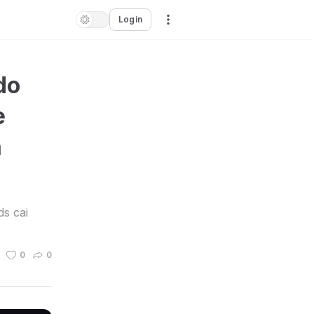
Login
do
e
a
s cai
0
0