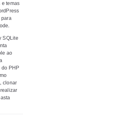
s e temas
ordPress
 para
Code.
 SQLite
nta
ole ao
a
ão do PHP
smo
, clonar
realizar
basta