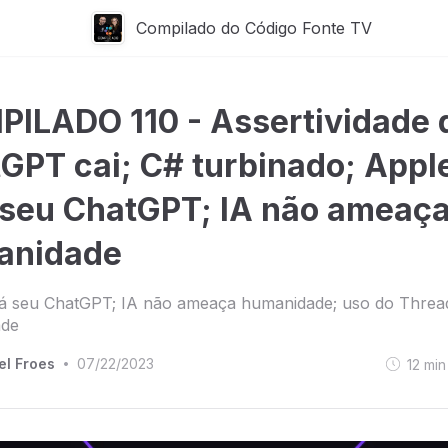
Compilado do Código Fonte TV
ILADO 110 - Assertividade 
GPT cai; C# turbinado; Appl
 seu ChatGPT; IA não ameaç
anidade
rá seu ChatGPT; IA não ameaça humanidade; uso do Thread
ade
el Froes
07/22/2023
12
min
•