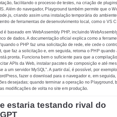
tação, facilitando o processo de testes, na criação de plugin
S. Além do navegador, Playground também permite que o W
ode.js, criando assim uma instalação temporária do ambiente
dentro de ferramentas de desenvolvimento local, como o VS 
nd é baseado em WebAssembly PHP, incluindo WebAssembly
nco de dados. A documentação oficial explica como a ferrame
 “quando o PHP faz uma solicitação de rede, ele cede o contr
t, que faz a solicitação e, em seguida, retoma o PHP quando 
está pronta. Funciona bem o suficiente para que a compilaç
icitar APIs da Web, instalar pacotes de composição e até me
e a um servidor MySQL”. A partir daí, é possível, por exemplo
ordPress, fazer o download para o navegador e, em seguida, 
ções desejadas; quando terminar a operação no Playground, 
 as modificações de volta no site em produção.
e estaria testando rival do
tGPT