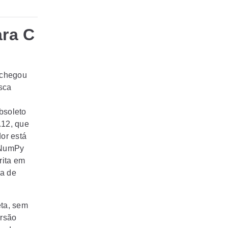
ara C
 chegou
sca
bsoleto
.12, que
or está
o NumPy
rita em
ra de
eta, sem
ersão