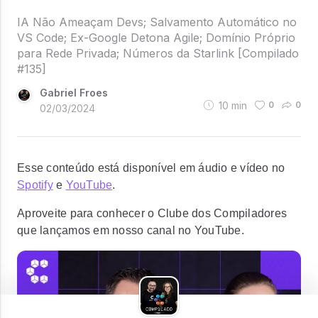
IA Não Ameaçam Devs; Salvamento Automático no
VS Code; Ex-Google Detona Agile; Domínio Próprio
para Rede Privada; Números da Starlink [Compilado
#135]
Gabriel Froes
10
min
0
0
02/03/2024
Esse conteúdo está disponível em áudio e vídeo no
Spotify
e
YouTube
.
Aproveite para conhecer o Clube dos Compiladores
que lançamos em nosso canal no YouTube.