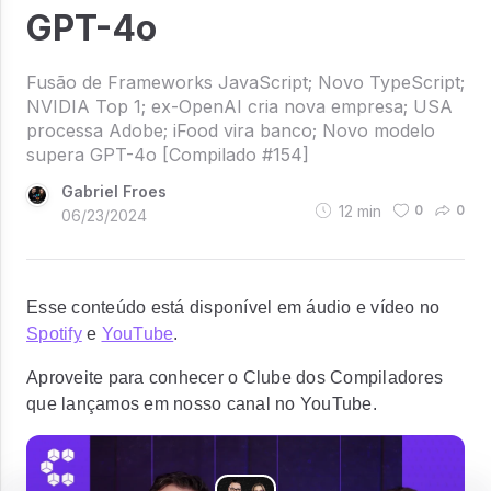
GPT-4o
Fusão de Frameworks JavaScript; Novo TypeScript;
NVIDIA Top 1; ex-OpenAI cria nova empresa; USA
processa Adobe; iFood vira banco; Novo modelo
supera GPT-4o [Compilado #154]
Gabriel Froes
12
min
0
0
06/23/2024
Esse conteúdo está disponível em áudio e vídeo no
Spotify
e
YouTube
.
Aproveite para conhecer o Clube dos Compiladores
que lançamos em nosso canal no YouTube.