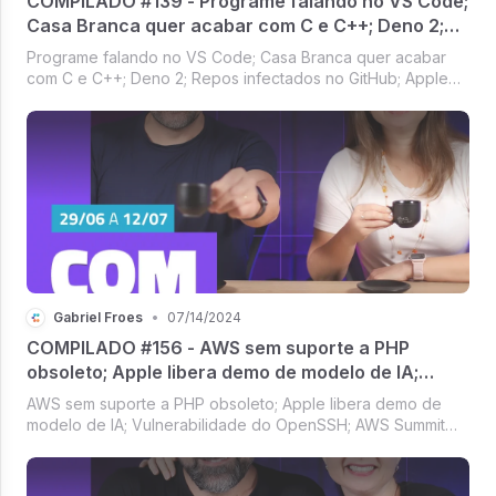
COMPILADO #139 - Programe falando no VS Code;
Casa Branca quer acabar com C e C++; Deno 2;
Repos infectados no GitHub
Programe falando no VS Code; Casa Branca quer acabar
com C e C++; Deno 2; Repos infectados no GitHub; Apple
vai investir em IA; Stack Overflow se rende à IA [Compilado
#139]
Gabriel Froes
•
07/14/2024
COMPILADO #156 - AWS sem suporte a PHP
obsoleto; Apple libera demo de modelo de IA;
Vulnerabilidade do OpenSSH; AWS Summit com
AWS sem suporte a PHP obsoleto; Apple libera demo de
muita IA
modelo de IA; Vulnerabilidade do OpenSSH; AWS Summit
com muita IA [Compilado #156]