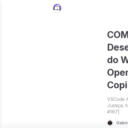
COM
Dese
do W
Open
Copi
VSCode A
Justiça; 
#167]
Gabri