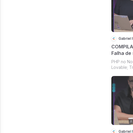
Gabriel
COMPILAD
Falha de
Troca de
PHP no Nod
e Java po
Lovable; T
mil hora
Rust e Jav
mil horas 
#202]
Gabriel