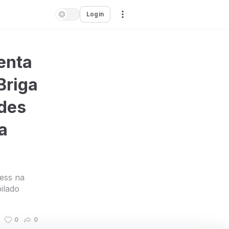
Login
enta
Briga
ades
a
ess na
ilado
0
0