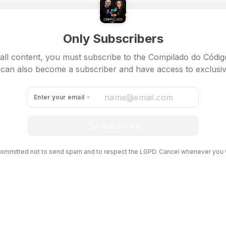
eúdo está disponível em áudio e vídeo no
Only Subscribers
Spotify
e
YouTube
.
 para conhecer o Clube dos Compiladores que lançamos em
all content, you must subscribe to the Compilado do Códi
YouTube.
 can also become a subscriber and have access to exclusiv
Enter your email
Subscribe
ommitted not to send spam and to respect the LGPD. Cancel whenever you 