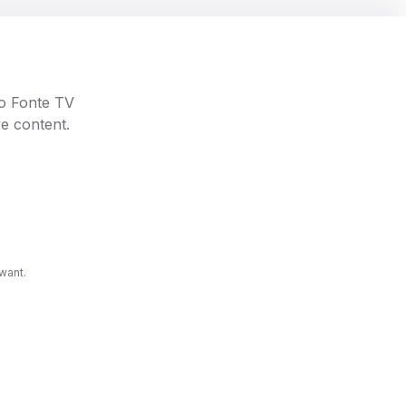
 nosso
go Fonte TV
e content.
want.