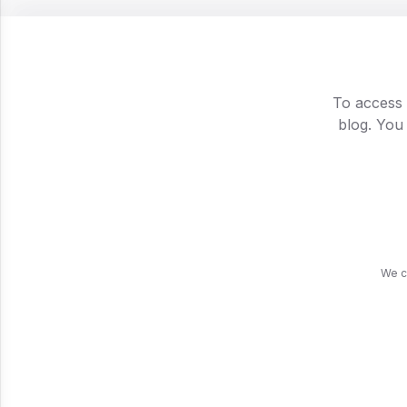
Esse cont
Aproveite
To access 
canal no 
blog. You
We c