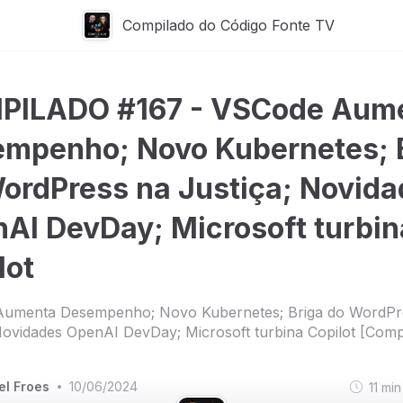
Compilado do Código Fonte TV
PILADO #167 - VSCode Aum
mpenho; Novo Kubernetes; 
ordPress na Justiça; Novid
AI DevDay; Microsoft turbin
lot
umenta Desempenho; Novo Kubernetes; Briga do WordPr
Novidades OpenAI DevDay; Microsoft turbina Copilot [Comp
el Froes
10/06/2024
11
min
•