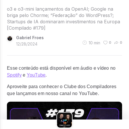
o3 e o3-mini lançamentos da OpenAI; Google na
briga pelo Chorme; “Federação” do WordPress?;
Startups de IA dominaram investimentos na Europa
[Compilado #179]
Gabriel Froes
10
min
0
0
12/28/2024
Esse conteúdo está disponível em áudio e vídeo no
Spotify
e
YouTube
.
Aproveite para conhecer o Clube dos Compiladores
que lançamos em nosso canal no YouTube.