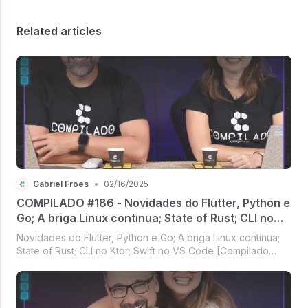
Related articles
Gabriel Froes
•
02/16/2025
COMPILADO #186 - Novidades do Flutter, Python e
Go; A briga Linux continua; State of Rust; CLI no
Ktor; Swift no VS Code
Novidades do Flutter, Python e Go; A briga Linux continua;
State of Rust; CLI no Ktor; Swift no VS Code [Compilado
#186]