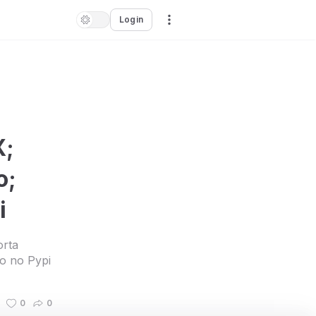
Login
X;
o;
i
orta
o no Pypi
0
0