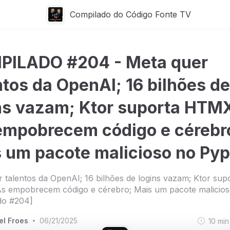
Compilado do Código Fonte TV
PILADO #204 - Meta quer
ntos da OpenAI; 16 bilhões de
ns vazam; Ktor suporta HTM
empobrecem código e cérebr
 um pacote malicioso no Pyp
 talentos da OpenAI; 16 bilhões de logins vazam; Ktor sup
s empobrecem código e cérebro; Mais um pacote malicios
do #204]
el Froes
06/21/2025
10
min
•