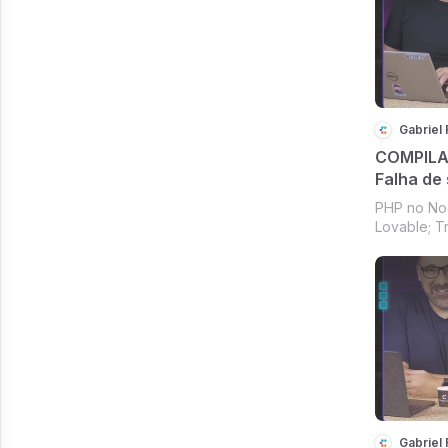
Gabriel
COMPILAD
Falha de
Troca de
PHP no Nod
e Java po
Lovable; T
mil hora
Rust e Jav
mil horas 
#202]
Gabriel