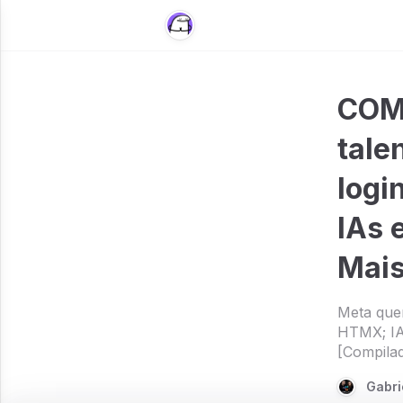
COM
tale
logi
IAs 
Mais
Meta quer
HTMX; IA
[Compila
Gabri