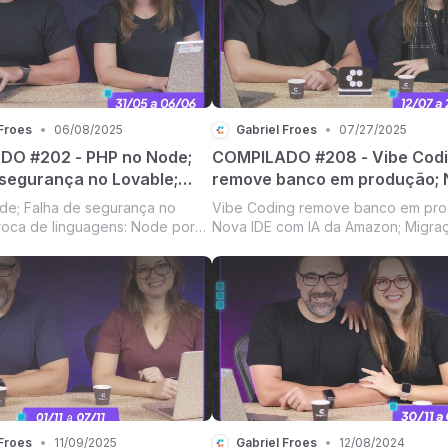
 Froes
•
06/08/2025
Gabriel Froes
•
07/27/2025
O #202 - PHP no Node;
COMPILADO #208 - Vibe Cod
 segurança no Lovable;
remove banco em produção; 
 linguagens: Node por Rust
IDE com IA da Amazon; Migra
e; Falha de segurança no
Vibe Coding remove banco em pro
r Swift; IA economiza 280
em Massa do Java da Oracle;
roca de linguagens: Node por
Nova IDE com IA da Amazon; Migra
s de desenvolvimento
ChatGPT ganha acesso aos s
a por Swift; IA economiza 280
Massa do Java da Oracle; ChatGPT
de desenvolvimento [Compilado
acesso aos seus arquivos; TOTVS
arquivos; TOTVS compra Linx
Linx [Compilado #208]
 Froes
•
11/09/2025
Gabriel Froes
•
12/08/2024