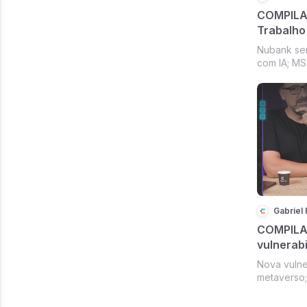
COMPILA
Trabalho
cresce co
Nubank se
Agents em
com IA; MS 
Browser
Linux no B
Amazon v
Gabriel
COMPILA
vulnerabi
metavers
Nova vulne
Austrália
metaverso;
menores
Novo ChatG
sociais pa