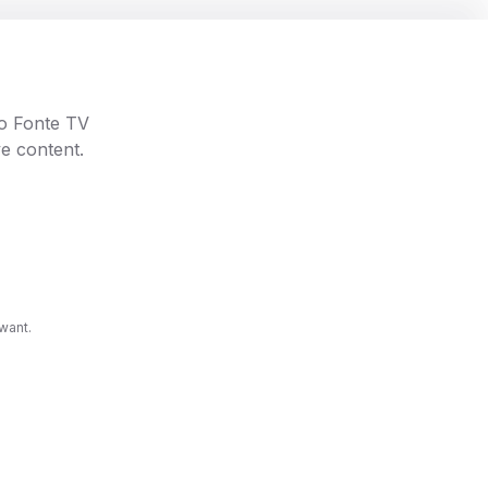
 nosso
go Fonte TV
e content.
want.