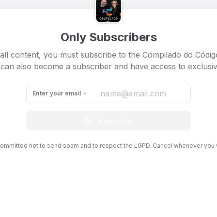
eúdo está disponível em áudio e vídeo no
Only Subscribers
Spotify
e
YouTube
.
 para conhecer o Clube dos Compiladores que lançamos em
all content, you must subscribe to the Compilado do Códi
YouTube.
 can also become a subscriber and have access to exclusiv
Enter your email
Subscribe
ommitted not to send spam and to respect the LGPD. Cancel whenever you 