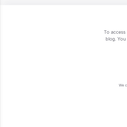
Esse cont
Aproveite
To access 
canal no 
blog. You
We c