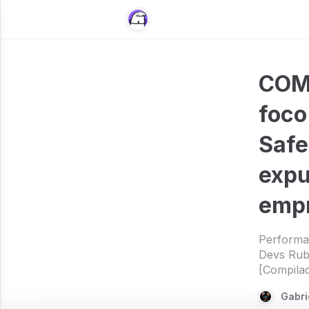
COMP
foco
Safe
expu
empr
Performan
Devs Ruby
[Compila
Gabri