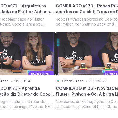
O #177 - Arquitetura
COMPILADO #188 - Repos Pri
ada no Flutter; Actions
abertos no Copilot; Troca de 
 Google lança seu Copilot;
por Swift no Back-end; Novid
a Recomendada no Flutter;
Repos Privados abertos no Copilot;
c perde na justiça;
Gemini Code Assist, GPT 4.5,
 React; Google lança seu
de Python por Swift no Back-end;
 lança ranking de
Claude Code e Alexa com LL
tomattic perde na justiça;
Novidades: Gemini Code Assist, GPT
lança ranking de linguagens;
Claude Code e Alexa com LLM [Co
ns; Cloudflare destaca
 destaca Golang [Compilado
#188]
 Froes
•
11/17/2024
Gabriel Froes
•
02/16/2025
DO #173 - Aprenda
COMPILADO #186 - Novidade
ção diz Diretor do Google;
Flutter, Python e Go; A briga L
ce inigualável no .NET 9;
continua; State of Rust; CLI no
ogramação diz Diretor do
Novidades do Flutter, Python e Go; 
 atualiza IDEs; C++ 26
Swift no VS Code
rformance inigualável no .NET
Linux continua; State of Rust; CLI no 
actante que versão de
s atualiza IDEs; C++ 26 será
Swift no VS Code [Compilado #186
 que versão de 2011 [Compilado