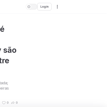
Login
 é
y são
tre
tada;
eiras
0
0