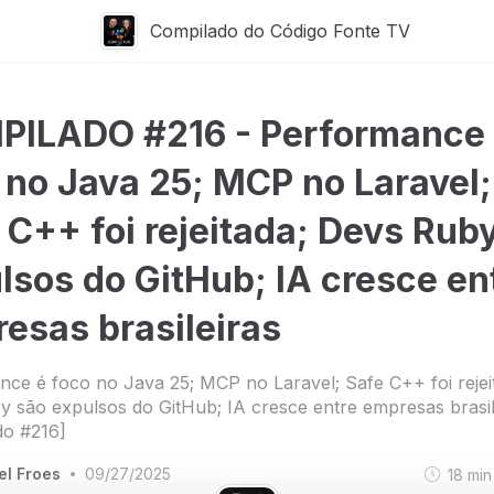
Compilado do Código Fonte TV
ILADO #216 - Performance
 no Java 25; MCP no Laravel;
 C++ foi rejeitada; Devs Rub
lsos do GitHub; IA cresce en
esas brasileiras
ce é foco no Java 25; MCP no Laravel; Safe C++ foi rejei
 são expulsos do GitHub; IA cresce entre empresas brasil
do #216]
el Froes
09/27/2025
18
min
•