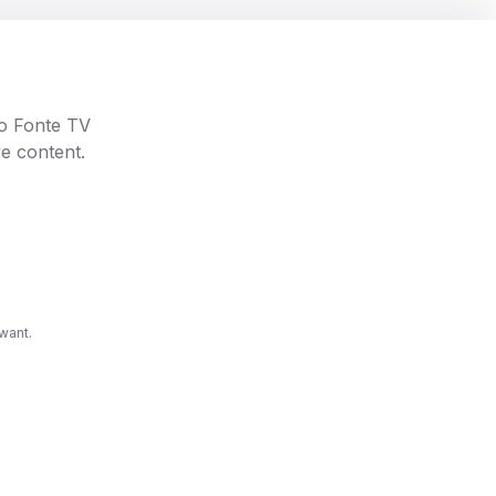
 nosso
go Fonte TV
e content.
want.